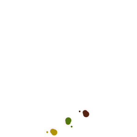
Daha sonraki yorumlarımda kullanılması için adım, e-
posta adresim ve site adresim bu tarayıcıya
kaydedilsin.
Ara