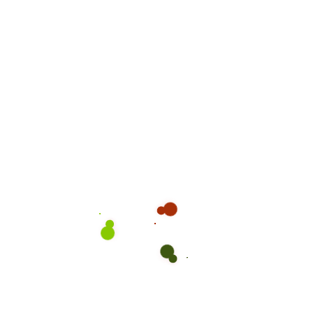
300 KIŞILIK LOKMA FIYATI
300 KIŞILIK LOKMA FIYATI IZMIR
500 GR LOKMA KAÇ ADET EDER
500 KIŞILIK LOKMA FIYATI NE KADAR
500 KIŞILIK LOKMA KAÇ TL
600 KIŞILIK LOKMA IKRAMI
1000 KIŞILIK HAYIR LOKMASI NE KADAR
1000 KIŞILIK LOKMA KAÇ PARA
BUCA LOKMA VE PILAV DAĞITIMI
HAYIR LOKMASI
HAYIR LOKMASI 2026