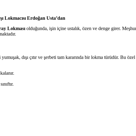
rşı Lokmacısı Erdoğan Usta’dan
ray Lokması
olduğunda, işin içine ustalık, özen ve denge girer. Meşh
maktadır.
umuşak, dışı çıtır ve şerbeti tam kararında bir lokma türüdür. Bu özel 
kalanır.
ınıftır.