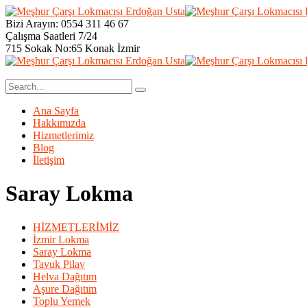
Bizi Arayın:
0554 311 46 67
Çalışma Saatleri
7/24
715 Sokak No:65 Konak
İzmir
Ana Sayfa
Hakkımızda
Hizmetlerimiz
Blog
İletişim
Saray Lokma
HİZMETLERİMİZ
İzmir Lokma
Saray Lokma
Tavuk Pilav
Helva Dağıtım
Aşure Dağıtım
Toplu Yemek