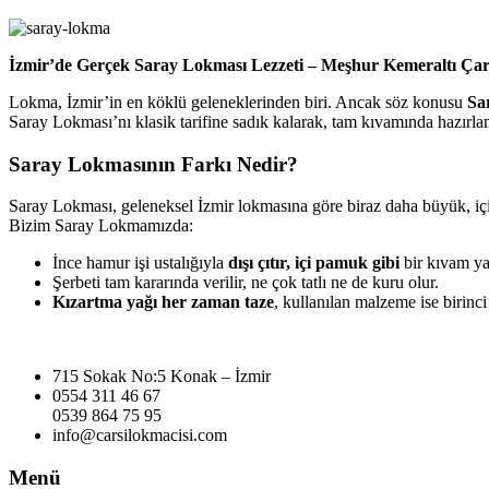
İzmir’de Gerçek Saray Lokması Lezzeti – Meşhur Kemeraltı Ça
Lokma, İzmir’in en köklü geleneklerinden biri. Ancak söz konusu
Sa
Saray Lokması’nı klasik tarifine sadık kalarak, tam kıvamında hazırla
Saray Lokmasının Farkı Nedir?
Saray Lokması, geleneksel İzmir lokmasına göre biraz daha büyük, içi y
Bizim Saray Lokmamızda:
İnce hamur işi ustalığıyla
dışı çıtır, içi pamuk gibi
bir kıvam ya
Şerbeti tam kararında verilir, ne çok tatlı ne de kuru olur.
Kızartma yağı her zaman taze
, kullanılan malzeme ise birinci s
715 Sokak No:5 Konak – İzmir
0554 311 46 67
0539 864 75 95
info@carsilokmacisi.com
Menü